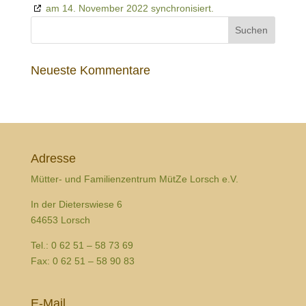
am 14. November 2022 synchronisiert.
Neueste Kommentare
Adresse
Mütter- und Familienzentrum MütZe Lorsch e.V.
In der Dieterswiese 6
64653 Lorsch
Tel.: 0 62 51 – 58 73 69
Fax: 0 62 51 – 58 90 83
E-Mail