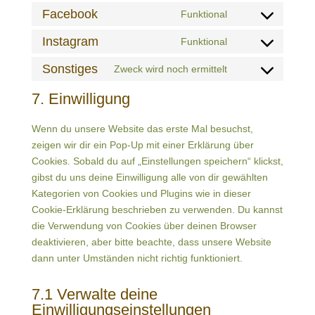
to
Facebook
Funktional
Consent
service
to
Instagram
Funktional
wordpress
Consent
service
to
Sonstiges
Zweck wird noch ermittelt
facebook
Consent
service
to
7. Einwilligung
instagram
service
sonstiges
Wenn du unsere Website das erste Mal besuchst,
zeigen wir dir ein Pop-Up mit einer Erklärung über
Cookies. Sobald du auf „Einstellungen speichern“ klickst,
gibst du uns deine Einwilligung alle von dir gewählten
Kategorien von Cookies und Plugins wie in dieser
Cookie-Erklärung beschrieben zu verwenden. Du kannst
die Verwendung von Cookies über deinen Browser
deaktivieren, aber bitte beachte, dass unsere Website
dann unter Umständen nicht richtig funktioniert.
7.1 Verwalte deine
Einwilligungseinstellungen